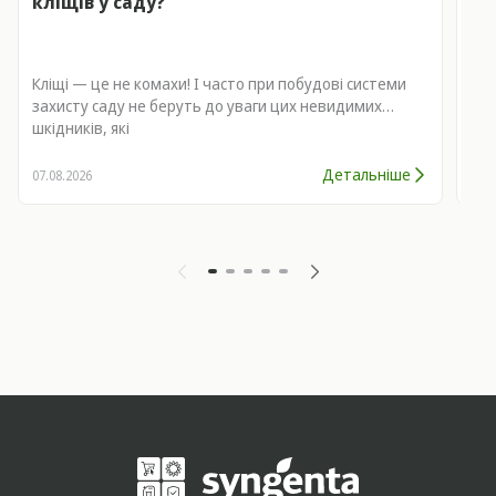
кліщів у саду?
пр
Кліщі — це не комахи! І часто при побудові системи
Іго
захисту саду не беруть до уваги цих невидимих
техн
шкідників, які
зав
які
Детальніше
07.08.2026
07.0