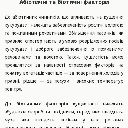
Абіотичні та біотичні фактори
До абіотичних чинників, що впливають на кущення
кукурудзи, належать забезпеченість рослин вологою
та поживними речовинами. Збільшення пасинків, як
правило, спостерігають в умовах розріджених посівів
кукурудзи і доброго забезпечення їх поживними
речовинами та вологою. Також кущистість може
проявлятися за наявності стресових факторів на
початку вегетації: частіше — за повернення холодів у
травні, рідше — за посухи і високих температур
повітря.
До біотичних факторів
кущистості належать
збудники хвороб та шкідники, серед них шведська
муха, яка шкодить посівам у всіх регіонах
вирощування кукурудзи. Навесні самка відкладає