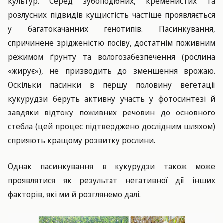
культур. Серед зубоподібних, кременистих та
розлусних підвидів кущистість частіше проявляється
у багатокачанних генотипів. Пасинкування,
спричинене зрідженістю посіву, достатнім поживним
режимом ґрунту та вологозабезпечення (рослина
«жирує»), не призводить до зменшення врожаю.
Оскільки пасинки в першу половину вегетації
кукурудзи беруть активну участь у фотосинтезі й
завдяки відтоку поживних речовин до основного
стебла (цей процес підтверджено дослідним шляхом)
сприяють кращому розвитку рослини.
Однак пасинкування в кукурудзи також може
проявлятися як результат негативної дії інших
факторів, які ми й розглянемо далі.