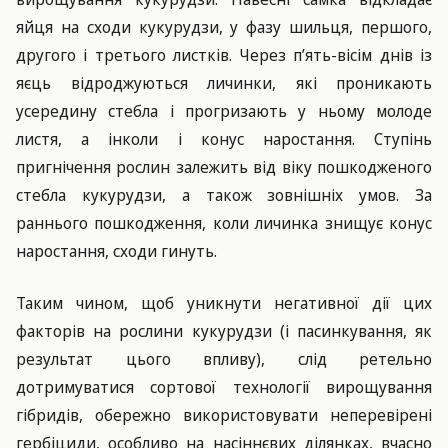
яйця на сходи кукурудзи, у фазу шильця, першого,
другого і третього листків. Через п’ять-вісім днів із
яєць відроджуються личинки, які проникають
усередину стебла і прогризають у ньому молоде
листя, а інколи і конус наростання. Ступінь
пригнічення рослин залежить від віку пошкодженого
стебла кукурудзи, а також зовнішніх умов. За
раннього пошкодження, коли личинка знищує конус
наростання, сходи гинуть.
Таким чином, щоб уникнути негативної дії цих
факторів на рослини кукурудзи (і пасинкування, як
результат цього впливу), слід ретельно
дотримуватися сортової технології вирощування
гібридів, обережно використовувати неперевірені
гербіциди, особливо на насіннєвих ділянках, вчасно