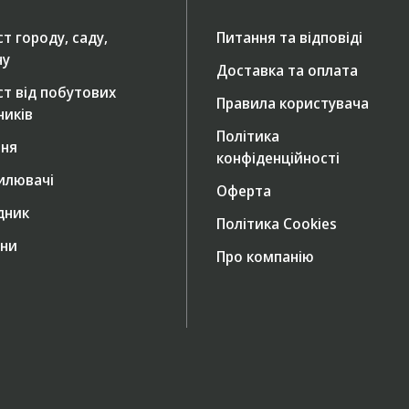
т городу, саду,
Питання та відповіді
ну
Доставка та оплата
ст від побутових
Правила користувача
ників
Політика
ння
конфіденційності
илювачі
Оферта
дник
Політика Cookies
ни
Про компанію