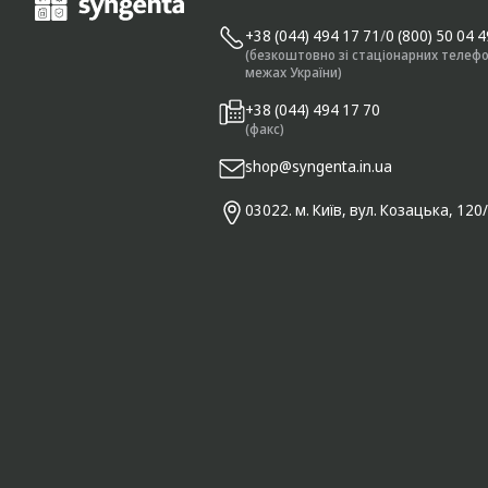
+38 (044) 494 17 71
/
0 (800) 50 04 
(безкоштовно зі стаціонарних телефо
межах України)
+38 (044) 494 17 70
(факс)
shop@syngenta.in.ua
03022. м. Київ, вул. Козацька, 120