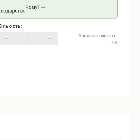
Чому? ➞
спoдарство
Кількість:
Загальна кількість:
1
од