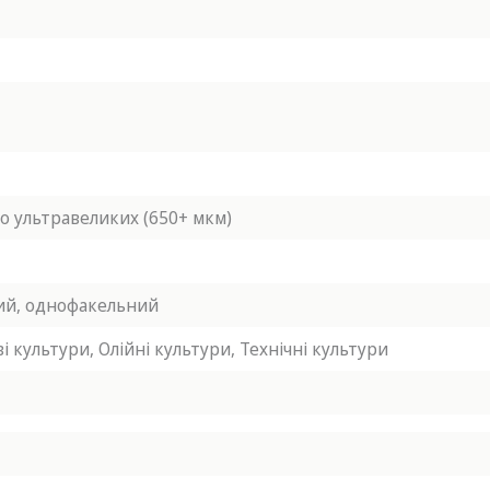
до ультравеликих (650+ мкм)
ий,
однофакельний
і культури,
Олійні культури,
Технічні культури