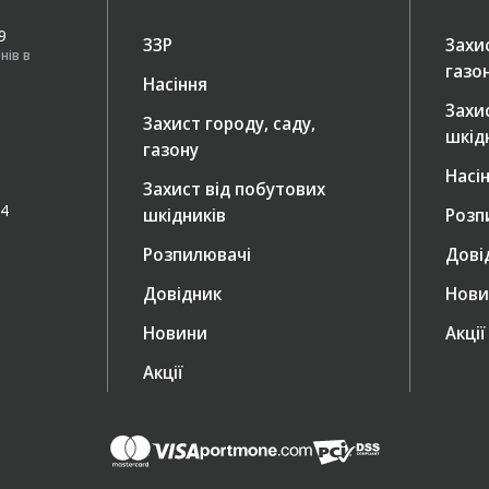
49
ЗЗР
Захис
нів в
газо
Насіння
Захи
Захист городу, саду,
шкід
газону
Насі
Захист від побутових
/4
шкідників
Розп
Розпилювачі
Дові
Довідник
Нови
Новини
Акції
Акції