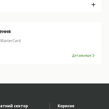
нення
 MasterCard
Детальніше
атний сектор
Корисне