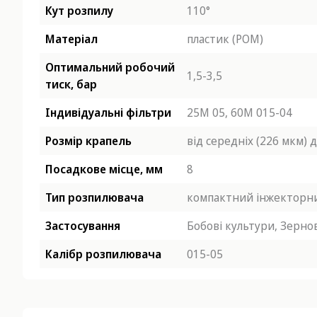
Кут розпилу
110°
Матеріал
пластик (POM)
Оптимальний робочий
1,5-3,5
тиск, бар
Індивідуальні фільтри
25М 05,
60М 015-04
Розмір крапель
від середніх (226 мкм) 
Посадкове місце, мм
8
Тип розпилювача
компактний інжекторн
Застосування
Бобові культури,
Зернов
Калібр розпилювача
015-05