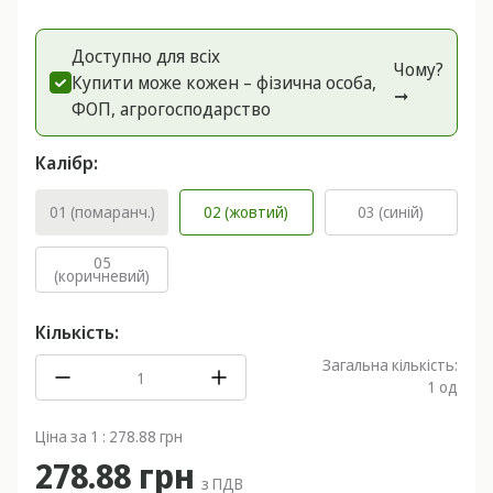
Доступно для всіх
Чому?
Купити може кожен – фізична особа,
➞
ФОП, агрогоспoдарство
Калібр:
01 (помаранч.)
02 (жовтий)
03 (синій)
05
(коричневий)
Кількість:
Загальна кількість:
1
од
Ціна за 1 : 278.88 грн
278.88 грн
з ПДВ