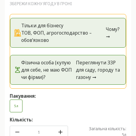
ЗБЕРЕЖИ КОЖНУ ЯГОДУ В ГРОНІ
Тільки для бізнесу
Чому?
ТОВ, ФОП, агрогосподарство –
➞
обов’язково
Фізична особа (купую
Переглянути ЗЗР
для себе, не маю ФОП
для саду, городу та
чи фірми)?
газону ➞
Пакування:
5 л
Кількість:
Загальна кількість:
5
л