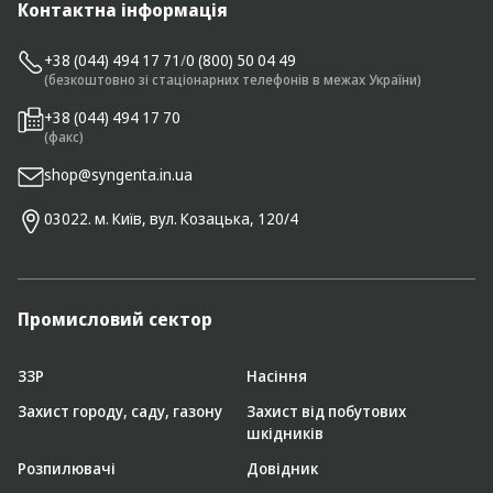
Контактна інформація
+38 (044) 494 17 71
/
0 (800) 50 04 49
(безкоштовно зі стаціонарних телефонів в межах України)
+38 (044) 494 17 70
(факс)
shop@syngenta.in.ua
03022. м. Київ, вул. Козацька, 120/4
Промисловий сектор
ЗЗР
Насіння
Захист городу, саду, газону
Захист від побутових
шкідників
Розпилювачі
Довідник