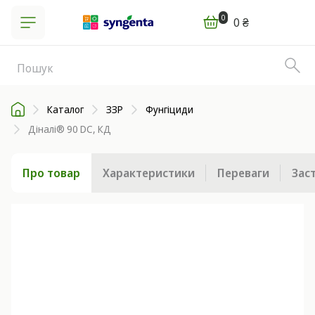
0
0 ₴
Каталог
ЗЗР
Фунгіциди
Діналі® 90 DC, КД
Про товар
Характеристики
Переваги
Зас