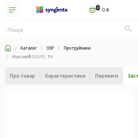
0
0 ₴
Каталог
ЗЗР
Протруйники
Максим® 025 FS, TH
Про товар
Характеристики
Переваги
Зас