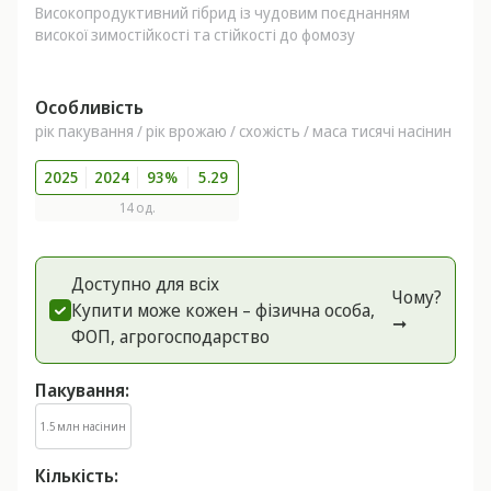
Високопродуктивний гібрид із чудовим поєднанням
високої зимостійкості та стійкості до фомозу
Особливість
рік пакування / рік врожаю / схожість / маса тисячі насінин
2025
2024
93%
5.29
14 од.
Доступно для всіх
Чому?
Купити може кожен – фізична особа,
➞
ФОП, агрогоспoдарство
Пакування:
1.5 млн насінин
Кількість: