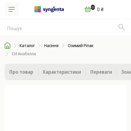
0
0 ₴
Каталог
Насіння
Озимий Ріпак
СИ Анабелла
Про товар
Характеристики
Переваги
Зон