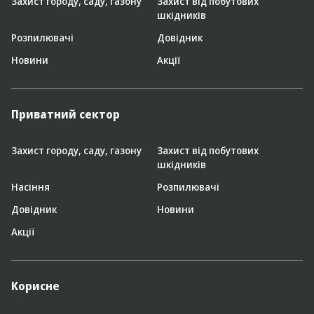
Захист городу, саду, газону
Захист від побутових
шкідників
Розпилювачі
Довідник
Новини
Акції
Приватний сектор
Захист городу, саду, газону
Захист від побутових
шкідників
Насіння
Розпилювачі
Довідник
Новини
Акції
Корисне