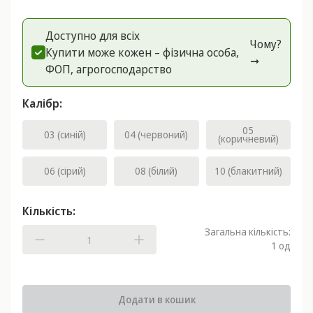
Доступно для всіх
Чому?
Купити може кожен – фізична особа,
➞
ФОП, агрогоспoдарство
Калібр:
05
03 (синій)
04 (червоний)
(коричневий)
06 (сірий)
08 (білий)
10 (блакитний)
Кількість:
Загальна кількість:
1
од
Додати в кошик