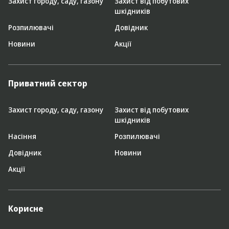
Захист городу, саду, газону
Захист від побутових
шкідників
Розпилювачі
Довідник
Новини
Акції
Приватний сектор
Захист городу, саду, газону
Захист від побутових
шкідників
Насіння
Розпилювачі
Довідник
Новини
Акції
Корисне