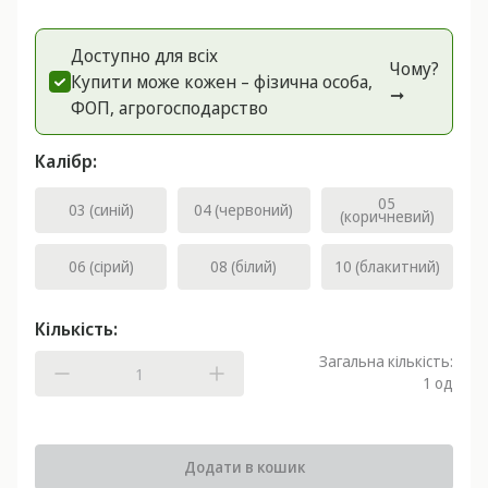
Доступно для всіх
Чому?
Купити може кожен – фізична особа,
➞
ФОП, агрогоспoдарство
Калібр:
05
03 (синій)
04 (червоний)
(коричневий)
06 (сірий)
08 (білий)
10 (блакитний)
Кількість:
Загальна кількість:
1
од
Додати в кошик