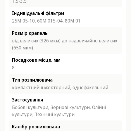
1,5-3,5
Індивідуальні фільтри
25М 05-10,
60М 015-04,
80М 01
Розмір крапель
від великих (326 мкм) до надзвичайно великих
(650 мкм)
Посадкове місце, мм
8
Тип розпилювача
компактний інжекторний,
однофакельний
Застосування
Бобові культури,
Зернові культури,
Олійні
культури,
Технічні культури
Калібр розпилювача