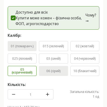
Доступно для всіх
Чому?
Купити може кожен – фізична особа,
➞
ФОП, агрогоспoдарство
Калібр:
01 (помаранч.)
015 (зелений)
02 (жовтий)
025 (ліловий)
03 (синій)
04 (червоний)
05
06 (сірий)
10 (блакитний)
(коричневий)
Кількість:
Загальна кількість:
1
од