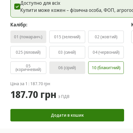
Доступно для всіх
Купити може кожен – фізична особа, ФОП, агрого
Калібр:
01 (помаранч.)
015 (зелений)
02 (жовтий)
025 (ліловий)
03 (синій)
04 (червоний)
05
06 (сірий)
10 (блакитний)
(коричневий)
Ціна за 1 : 187.70 грн
187.70 грн
з ПДВ
Додати в кошик