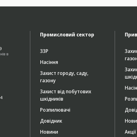
Промисловий сектор
Прив
49
ЗЗР
Захис
нів в
газо
Насіння
Захи
Захист городу, саду,
шкід
газону
Насі
Захист від побутових
/4
шкідників
Розп
Розпилювачі
Дові
Довідник
Нови
Новини
Акції