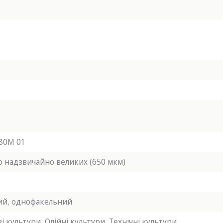
80М 01
до надзвичайно великих (650 мкм)
ий,
однофакельний
і культури,
Олійні культури,
Технічні культури