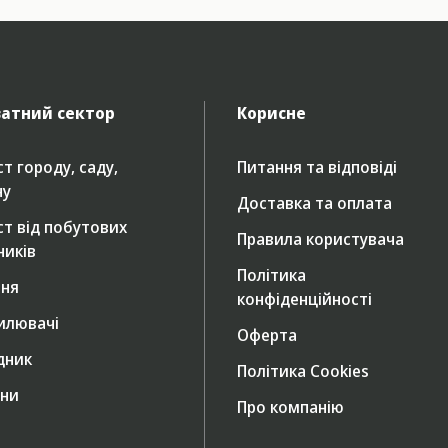
атний сектор
Корисне
т городу, саду,
Питання та відповіді
ну
Доставка та оплата
ст від побутових
Правила користувача
ників
Політика
ння
конфіденційності
илювачі
Оферта
дник
Політика Cookies
ни
Про компанію