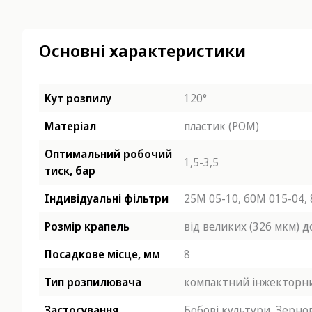
Основні характеристики
Кут розпилу
120°
Матеріал
пластик (POM)
Оптимальний робочий
1,5-3,5
тиск, бар
Індивідуальні фільтри
25М 05-10,
60М 015-04,
Розмір крапель
від великих (326 мкм) 
Посадкове місце, мм
8
Тип розпилювача
компактний інжекторн
Застосування
Бобові культури,
Зернов