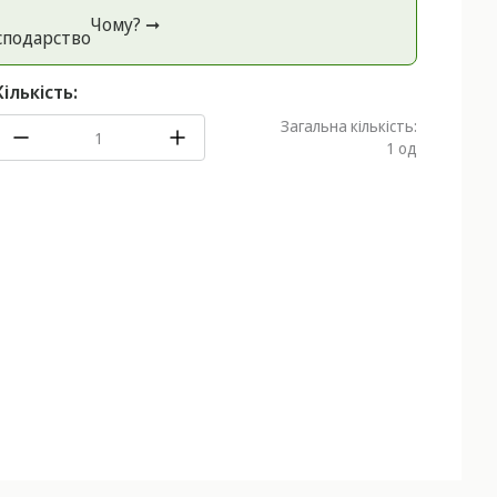
Чому? ➞
спoдарство
Кількість:
Загальна кількість:
1
од