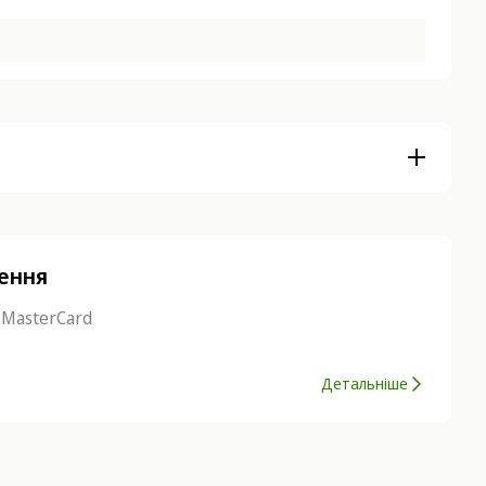
нення
 MasterCard
Детальніше