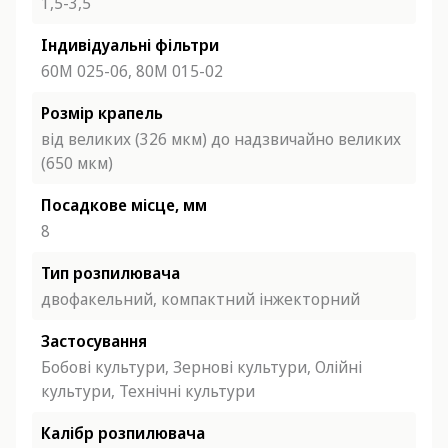
1,5-3,5
Індивідуальні фільтри
60М 025-06,
80М 015-02
Розмір крапель
від великих (326 мкм) до надзвичайно великих
(650 мкм)
Посадкове місце, мм
8
Тип розпилювача
двофакельний,
компактний інжекторний
Застосування
Бобові культури,
Зернові культури,
Олійні
культури,
Технічні культури
Калібр розпилювача