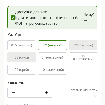
Доступно для всіх
Чому?
Купити може кожен – фізична особа,
➞
ФОП, агрогоспoдарство
Калібр:
015 (зелений)
02 (жовтий)
025 (ліловий)
05
03 (синій)
04 (червоний)
(коричневий)
06 (сірий)
10 (блакитний)
Кількість:
Загальна кількість:
1
од