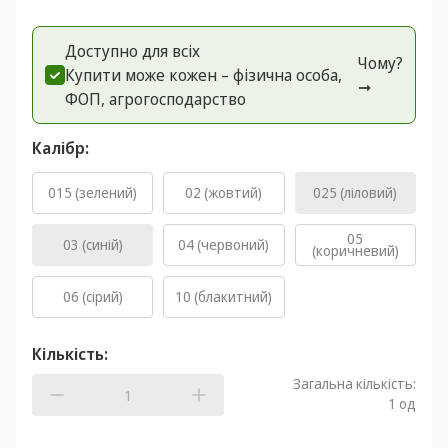
Доступно для всіх
Чому?
Купити може кожен – фізична особа,
➞
ФОП, агрогоспoдарство
Калібр:
015 (зелений)
02 (жовтий)
025 (ліловий)
05
03 (синій)
04 (червоний)
(коричневий)
06 (сірий)
10 (блакитний)
Кількість:
Загальна кількість:
1
од