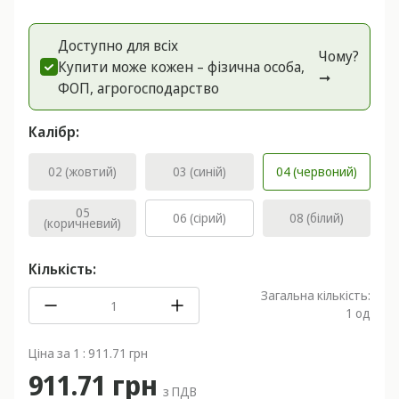
Доступно для всіх
Чому?
Купити може кожен – фізична особа,
➞
ФОП, агрогоспoдарство
Калібр:
02 (жовтий)
03 (синій)
04 (червоний)
05
06 (сірий)
08 (білий)
(коричневий)
Кількість:
Загальна кількість:
1
од
Ціна за 1 : 911.71 грн
911.71 грн
з ПДВ