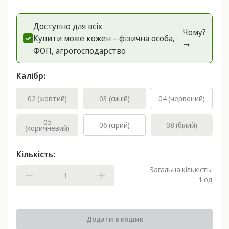
Доступно для всіх
Чому?
Купити може кожен – фізична особа,
➞
ФОП, агрогоспoдарство
Калібр:
02 (жовтий)
03 (синій)
04 (червоний)
05
06 (сірий)
08 (білий)
(коричневий)
Кількість:
Загальна кількість:
1
од
Додати в кошик