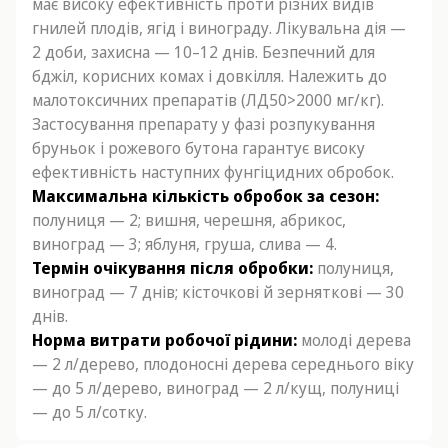
має високу ефективність проти різних видів
гнилей плодів, ягід і винограду. Лікувальна дія —
2 доби, захисна — 10–12 днів. Безпечний для
бджіл, корисних комах і довкілля. Належить до
малотоксичних препаратів (ЛД50>2000 мг/кг).
Застосування препарату у фазі розпукування
бруньок і рожевого бутона гарантує високу
ефективність наступних фунгіцидних обробок.
Максимальна кількість обробок за сезон:
полуниця — 2; вишня, черешня, абрикос,
виноград — 3; яблуня, груша, слива — 4.
Термін очікування після обробки:
полуниця,
виноград — 7 днів; кісточкові й зерняткові — 30
днів.
Норма витрати робочої рідини:
молоді дерева
— 2 л/дерево, плодоносні дерева середнього віку
— до 5 л/дерево, виноград — 2 л/кущ, полуниці
— до 5 л/сотку.