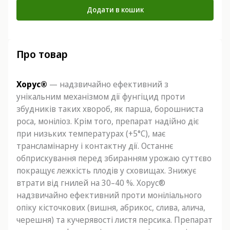
Додати в кошик
Про товар
Хорус®
— надзвичайно ефективний з
унікальним механізмом дії фунгіцид проти
збудників таких хвороб, як парша, борошниста
роса, моніліоз. Крім того, препарат надійно діє
при низьких температурах (+5°С), має
трансламінарну і контактну дії. Останнє
обприскування перед збиранням урожаю суттєво
покращує лежкість плодів у сховищах. Знижує
втрати від гнилей на 30–40 %. Хорус®
надзвичайно ефективний проти моніліального
опіку кісточкових (вишня, абрикос, слива, алича,
черешня) та кучерявості листя персика. Препарат