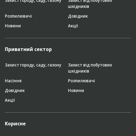
Захист городу, саду, газону
Захист від побутових
шкідників
Розпилювачі
Довідник
Новини
Акції
Приватний сектор
Захист городу, саду, газону
Захист від побутових
шкідників
Насіння
Розпилювачі
Довідник
Новини
Акції
Корисне