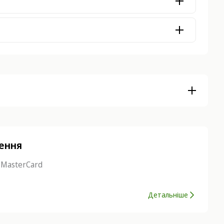
нення
 MasterCard
Детальніше