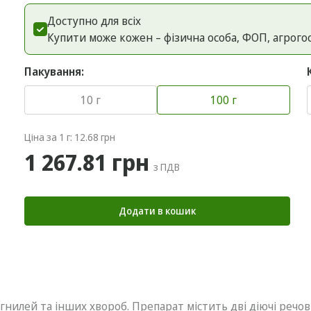
Доступно для всіх
Купити може кожен – фізична особа, ФОП, агрого
Пакування:
10 г
100 г
Ціна за 1 г: 12.68 грн
1 267.81 грн
з ПДВ
Додати в кошик
ї гнилей та інших хвороб. Препарат містить дві діючі речо