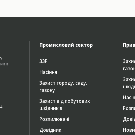
Промисловий сектор
Прив
49
ЗЗР
Захис
нів в
газо
Насіння
Захи
Захист городу, саду,
шкід
газону
Насі
Захист від побутових
/4
шкідників
Розп
Розпилювачі
Дові
Довідник
Нови