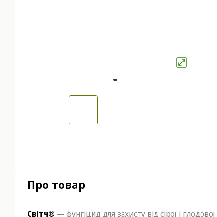
Про товар
Світч®
— фунгіцид для захисту від сірої і плодово