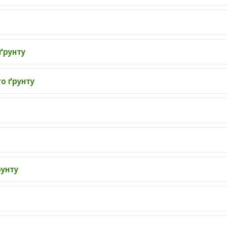
ґрунту
о ґрунту
рунту