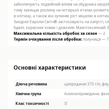
забезпечують подвійний вплив на збудника хвороб
тому захищає рослину на чотирьох етапах розвитку
в клітину, а також він зупиняє ріст міцелію в кліт
Західної Європи Світч® застосовують на капусті, сп
бджіл, корисних комах і довкілля. Малотоксичний,
Максимальна кількість обробок за сезон
— 2.
Термін очікування після обробки:
полуниця — 7 
Основні характеристики
Діюча речовина
ципродиніл 375 г/л, флу
Хімічна група
Анілінопіримідини, фен
Клас токсичності
ІІ