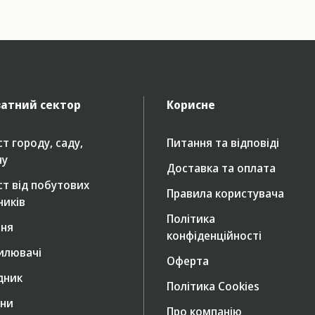
атний сектор
Корисне
т городу, саду,
Питання та відповіді
ну
Доставка та оплата
ст від побутових
Правила користувача
ників
Політика
ння
конфіденційності
илювачі
Оферта
дник
Політика Cookies
ни
Про компанію