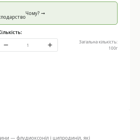
Чому? ➞
спoдарство
Кількість:
Загальна кількість:
100
г
вини — флудиоксоніл і ципродиніл, які