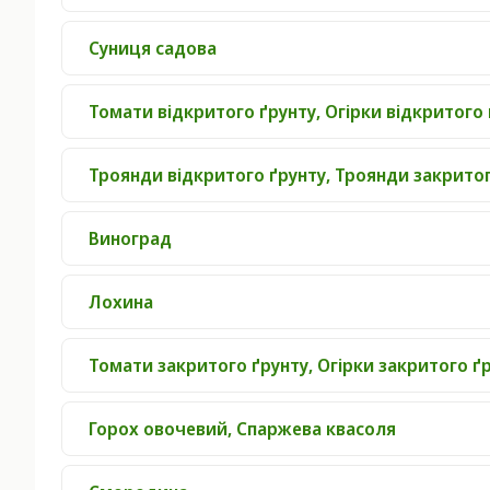
Суниця садова
Томати відкритого ґрунту, Огірки відкритого 
Троянди відкритого ґрунту, Троянди закритог
Виноград
Лохина
Томати закритого ґрунту, Огірки закритого ґ
Горох овочевий, Спаржева квасоля