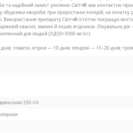
и та надійний захист рослини. Світч® має контактно-про
 збудника хвороби: при проростанні конідій, на початку 
ині. Використання препарату Світч® істотно покращує якість
аржевій квасолі, малині й інших ягідниках. Лікувальна дія
 безпечний для людей (ЛД50>3000 мг/кг).
днів; томати, огірки — 10 днів; плодові — 15–20 днів; тро
диоксоніл 250 г/л
ілпіроли