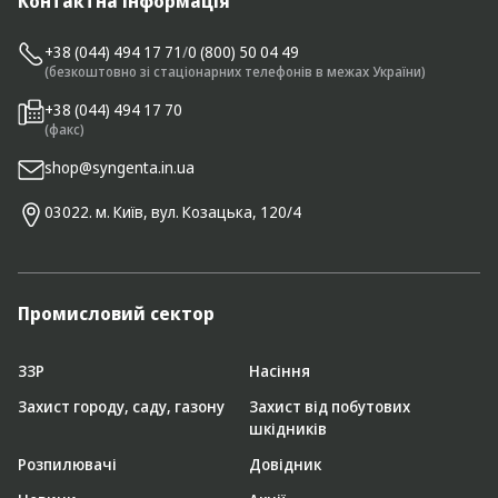
Контактна інформація
+38 (044) 494 17 71
/
0 (800) 50 04 49
(безкоштовно зі стаціонарних телефонів в межах України)
+38 (044) 494 17 70
(факс)
shop@syngenta.in.ua
03022. м. Київ, вул. Козацька, 120/4
Промисловий сектор
ЗЗР
Насіння
Захист городу, саду, газону
Захист від побутових
шкідників
Розпилювачі
Довідник