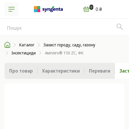
0
0 ₴
Каталог
Захист городу, саду, газону
Інсектициди
Ампліго® 150 ZC, ФК
Про товар
Характеристики
Переваги
Зас