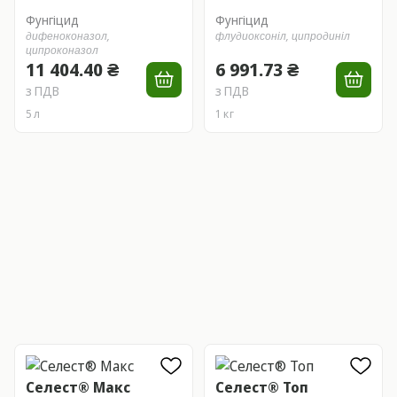
Фунгіцид
Фунгіцид
дифеноконазол,
флудиоксоніл,
ципродиніл
ципроконазол
11 404.40 ₴
6 991.73 ₴
з ПДВ
з ПДВ
5 л
1 кг
Селест® Макс
Селест® Топ