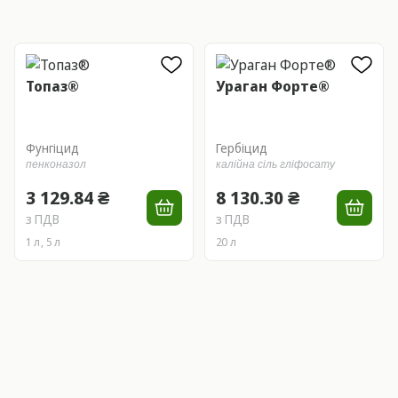
Топаз®
Ураган Форте®
Фунгіцид
Гербіцид
пенконазол
калійна сіль гліфосату
3 129.84 ₴
8 130.30 ₴
з ПДВ
з ПДВ
1 л, 5 л
20 л