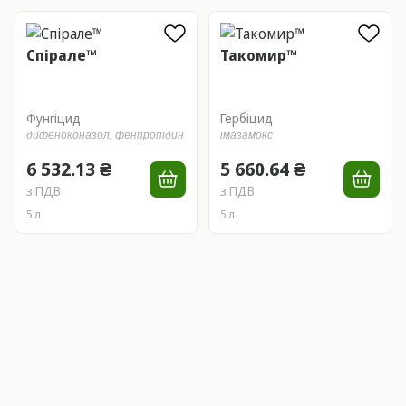
Спірале™
Такомир™
Фунгіцид
Гербіцид
дифеноконазол,
фенпропідин
імазамокс
6 532.13 ₴
5 660.64 ₴
з ПДВ
з ПДВ
5 л
5 л