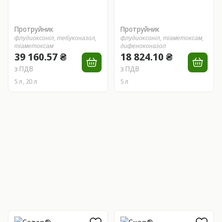
Протруйник
Протруйник
флудиоксоніл,
тебуконазол,
флудиоксоніл,
тіаметоксам,
тіаметоксам
дифеноконазол
39 160.57 ₴
18 824.10 ₴
з ПДВ
з ПДВ
5 л, 20 л
5 л