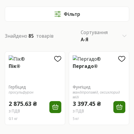
Фільтр
Сортування
Знайдено
85
товарів
А-Я
Пік®
Пергадо®
Гербіцид
Фунгіцид
просульфурон
мандіпропамід,
оксихлорид
міді
2 875.63 ₴
3 397.45 ₴
з ПДВ
з ПДВ
0.1 кг
5 кг