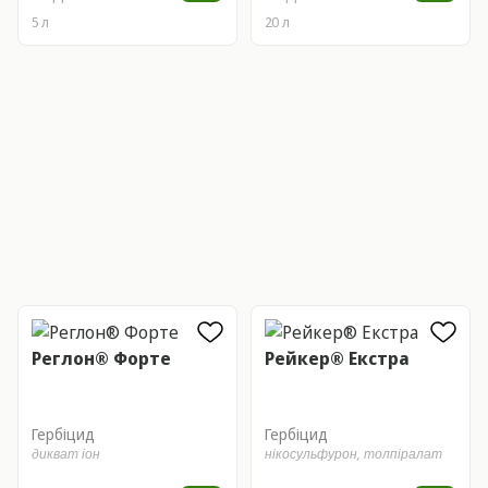
5 л
20 л
Реглон® Форте
Рейкер® Екстра
Гербіцид
Гербіцид
дикват іон
нікосульфурон,
толпіралат