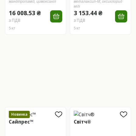
мандіпропамід,
цимоксаніл
металаксил–М,
оксихлорид
міді
16 008.53 ₴
3 153.44 ₴
з ПДВ
з ПДВ
5 кг
5 кг
Новинка
Сайпрес™
Світч®