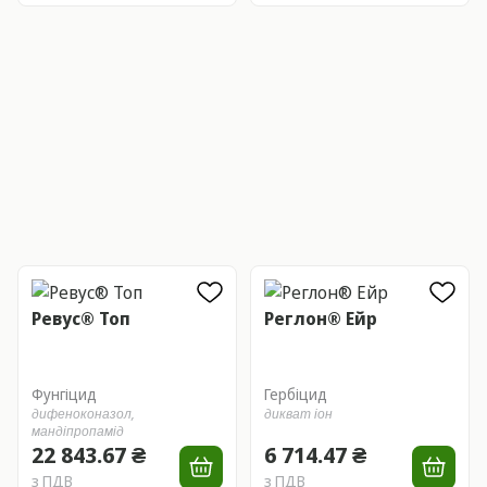
Ревус® Топ
Реглон® Ейр
Фунгіцид
Гербіцид
дифеноконазол,
дикват іон
мандіпропамід
22 843.67 ₴
6 714.47 ₴
з ПДВ
з ПДВ