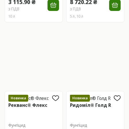
3 115.90 ₴
8 720.22 ₴
з ПДВ
з ПДВ
10 л
5 л, 10 л
Новинка
Новинка
Рекванс® Флекс
Ридоміл® Голд R
Фунгіцид
Фунгіцид