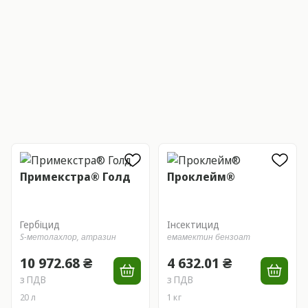
Примекстра® Голд
Проклейм®
Гербіцид
Інсектицид
S-метолахлор,
атразин
емамектин бензоат
10 972.68 ₴
4 632.01 ₴
з ПДВ
з ПДВ
20 л
1 кг