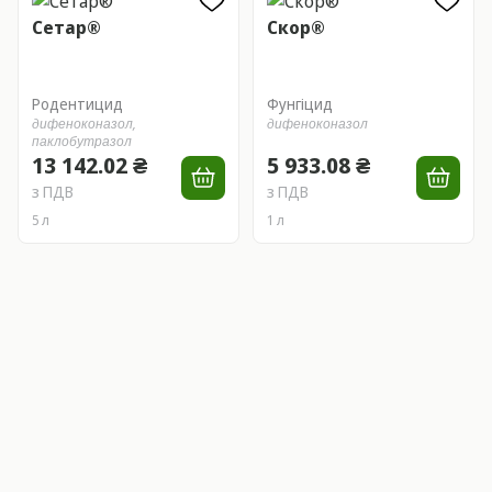
Сетар®
Скор®
Родентицид
Фунгіцид
дифеноконазол,
дифеноконазол
паклобутразол
13 142.02 ₴
5 933.08 ₴
з ПДВ
з ПДВ
5 л
1 л