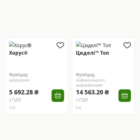
Хорус®
Циделі™ Топ
Фунгіцид
Фунгіцид
ципродиніл
дифеноконазол,
цифлуфенамід
5 692.28 ₴
14 563.20 ₴
з ПДВ
з ПДВ
1 кг
5 л