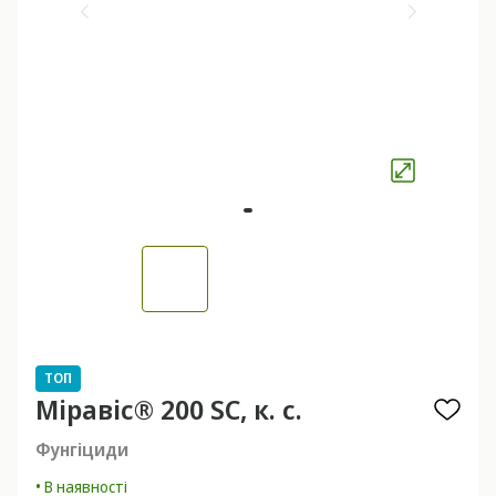
ТОП
Міравіс® 200 SC, к. с.
Фунгіциди
• В наявності