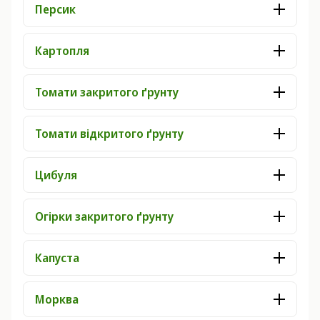
Персик
Картопля
Томати закритого ґрунту
Томати відкритого ґрунту
Цибуля
Огірки закритого ґрунту
Капуста
Морква