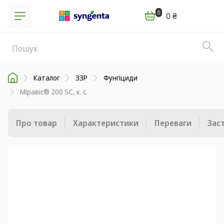
0
0 ₴
Каталог
ЗЗР
Фунгіциди
Міравіс® 200 SC, к. с.
Про товар
Характеристики
Переваги
Зас