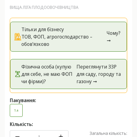
ВИЩА ЛІГА ПЛОДООВОЧІВНИЦТВА
Тільки для бізнесу
Чому?
ТОВ, ФОП, агрогосподарство –
➞
обов’язково
Фізична особа (купую
Переглянути ЗЗР
для себе, не маю ФОП
для саду, городу та
чи фірми)?
газону ➞
Пакування:
1 л
Кількість:
Загальна кількість: