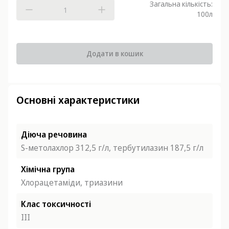
Загальна кількість:
100
л
Додати в кошик
Основні характеристики
Діюча речовина
S-метолахлор 312,5 г/л, тербутилазин 187,5 г/л
Хімічна група
Хлорацетаміди, триазини
Клас токсичності
ІІІ