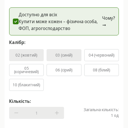
Доступно для всіх
Чому?
Купити може кожен – фізична особа,
➞
ФОП, агрогоспoдарство
Калібр:
02 (жовтий)
03 (синій)
04 (червоний)
05
06 (сірий)
08 (білий)
(коричневий)
10 (блакитний)
Кількість:
Загальна кількість:
1
од