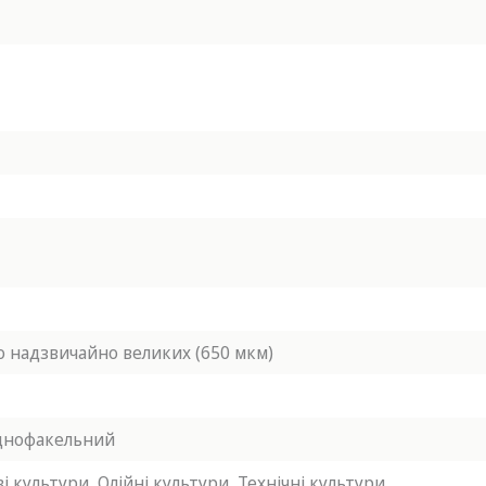
до надзвичайно великих (650 мкм)
днофакельний
і культури,
Олійні культури,
Технічні культури