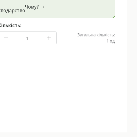
Чому? ➞
спoдарство
Кількість:
Загальна кількість:
1
од