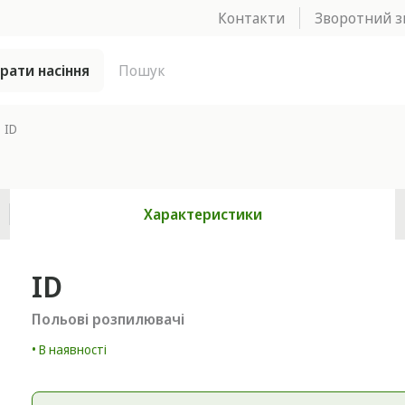
Контакти
Зворотний з
брати насіння
ID
Характеристики
ID
Польові розпилювачі
• В наявності