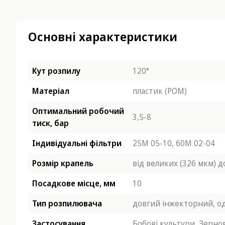
Основні характеристики
Кут розпилу
120°
Матеріал
пластик (POM)
Оптимальний робочий
3,5-8
тиск, бар
Індивідуальні фільтри
25М 05-10,
60М 02-04
Розмір крапель
від великих (326 мкм) 
Посадкове місце, мм
10
Тип розпилювача
довгий інжекторний,
о
Застосування
Бобові культури,
Зернов