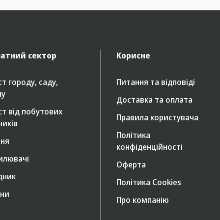
атний сектор
Корисне
т городу, саду,
Питання та відповіді
ну
Доставка та оплата
ст від побутових
Правила користувача
ників
Політика
ння
конфіденційності
илювачі
Оферта
дник
Політика Cookies
ни
Про компанію