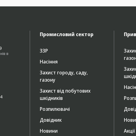
Промисловий сектор
Прив
49
ЗЗР
Захис
нів в
газо
Насіння
Захи
Захист городу, саду,
шкід
газону
Насі
Захист від побутових
/4
шкідників
Розп
Розпилювачі
Дові
Довідник
Нови
Новини
Акції