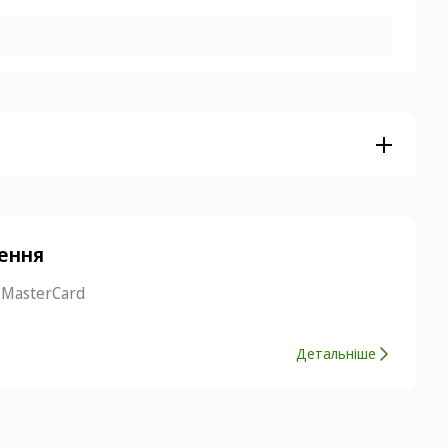
нення
 MasterCard
Детальніше