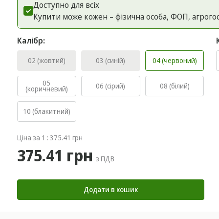
Доступно для всіх
Купити може кожен – фізична особа, ФОП, агрого
Калібр:
02 (жовтий)
03 (синій)
04 (червоний)
05
06 (сірий)
08 (білий)
(коричневий)
10 (блакитний)
Ціна за 1 : 375.41 грн
375.41 грн
з ПДВ
Додати в кошик