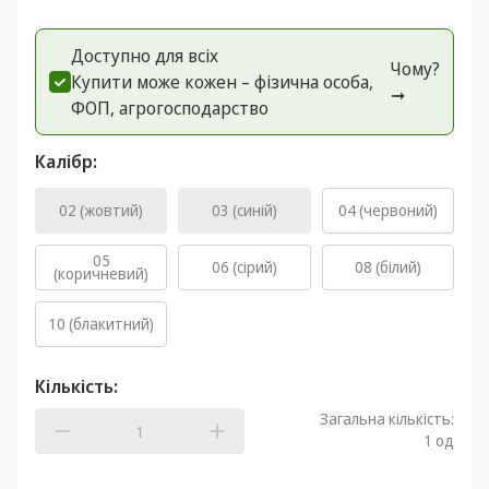
Доступно для всіх
Чому?
Купити може кожен – фізична особа,
➞
ФОП, агрогоспoдарство
Калібр:
02 (жовтий)
03 (синій)
04 (червоний)
05
06 (сірий)
08 (білий)
(коричневий)
10 (блакитний)
Кількість:
Загальна кількість:
1
од