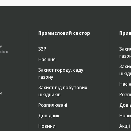
Промисловий сектор
Прив
49
ЗЗР
Захис
нів в
газо
Насіння
Захи
Захист городу, саду,
шкід
газону
Насі
Захист від побутових
/4
шкідників
Розп
Розпилювачі
Дові
Довідник
Нови
Новини
Акції