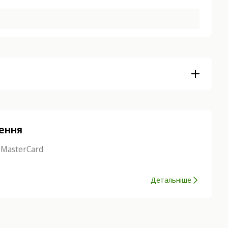
нення
 MasterCard
Детальніше