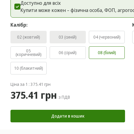
Доступно для всіх
Купити може кожен – фізична особа, ФОП, агрого
Калібр:
02 (жовтий)
03 (синій)
04 (червоний)
05
06 (сірий)
08 (білий)
(коричневий)
10 (блакитний)
Ціна за 1 : 375.41 грн
375.41 грн
з ПДВ
Додати в кошик