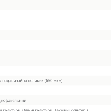
до надзвичайно великих (650 мкм)
днофакельний
і культури,
Олійні культури,
Технічні культури