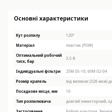
Основні характеристики
Кут розпилу
120°
Матеріал
пластик (POM)
Оптимальний робочий
3,5-8
тиск, бар
Індивідуальні фільтри
25М 05-10,
60М 02-04
Розмір крапель
від великих (326 мкм) 
Посадкове місце, мм
10
Тип розпилювача
довгий інжекторний,
о
Застосування
Бобові культури,
Зернов