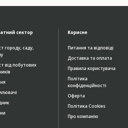
атний сектор
Корисне
т городу, саду,
Питання та відповіді
ну
Доставка та оплата
ст від побутових
Правила користувача
ників
Політика
ння
конфіденційності
илювачі
Оферта
дник
Політика Cookies
ни
Про компанію