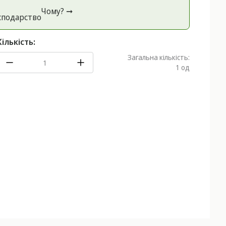
Чому? ➞
спoдарство
Кількість:
Загальна кількість:
1
од