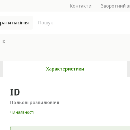
Контакти
Зворотний з
брати насіння
ID
Характеристики
ID
Польові розпилювачі
• В наявності