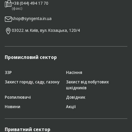
+38 (044) 494 17 70
(факс)
shop@syngenta.in.ua
03022. м. Київ, вул. Козацька, 120/4
Промисловий сектор
ЗЗР
Насіння
Захист городу, саду, газону
Захист від побутових
шкідників
Розпилювачі
Довідник
Новини
Акції
Приватний сектор