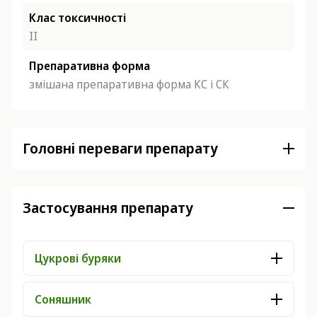
Клас токсичності
ІІ
Препаративна форма
змішана препаративна форма КС і СК
Головні переваги препарату
Застосування препарату
Цукрові буряки
Соняшник