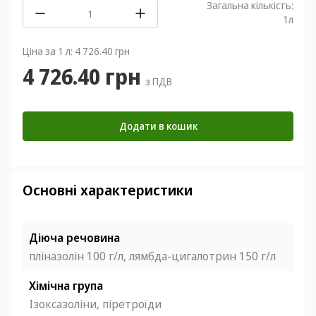
Загальна кількість:
1
л
Ціна за 1 л: 4 726.40 грн
4 726.40 грн
з ПДВ
Додати в кошик
Основні характеристики
Діюча речовина
пліназолін 100 г/л, лямбда-цигалотрин 150 г/л
Хімічна група
Ізоксазоліни, піретроїди