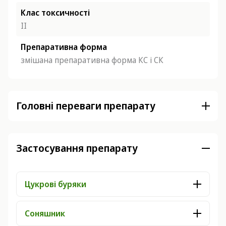
Клас токсичності
ІІ
Препаративна форма
змішана препаративна форма КС і СК
Головні переваги препарату
Застосування препарату
Цукрові буряки
Соняшник