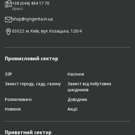
+38 (044) 494 17 70
(факс)
shop@syngenta.in.ua
03022. м. Київ, вул. Козацька, 120/4
Промисловий сектор
ЗЗР
Насіння
Захист городу, саду, газону
Захист від побутових
шкідників
Розпилювачі
Довідник
Новини
Акції
Приватний сектор