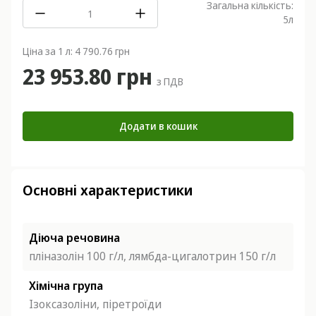
Загальна кількість:
5
л
Ціна за 1 л: 4 790.76 грн
23 953.80 грн
з ПДВ
Додати в кошик
Основні характеристики
Діюча речовина
пліназолін 100 г/л, лямбда-цигалотрин 150 г/л
Хімічна група
Ізоксазоліни, піретроїди