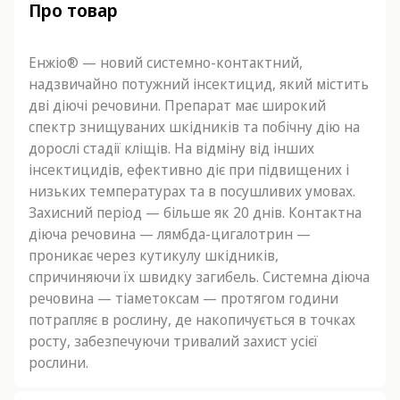
Про товар
Енжіо® — новий системно-контактний,
надзвичайно потужний інсектицид, який містить
дві діючі речовини. Препарат має широкий
спектр знищуваних шкідників та побічну дію на
дорослі стадії кліщів. На відміну від інших
інсектицидів, ефективно діє при підвищених і
низьких температурах та в посушливих умовах.
Захисний період — більше як 20 днів. Контактна
діюча речовина — лямбда-цигалотрин —
проникає через кутикулу шкідників,
спричиняючи їх швидку загибель. Системна діюча
речовина — тіаметоксам — протягом години
потрапляє в рослину, де накопичується в точках
росту, забезпечуючи тривалий захист усієї
рослини.