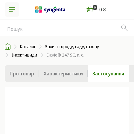
0
0 ₴
Каталог
Захист городу, саду, газону
Інсектициди
Енжіо® 247 SC, к. с.
Про товар
Характеристики
Застосування