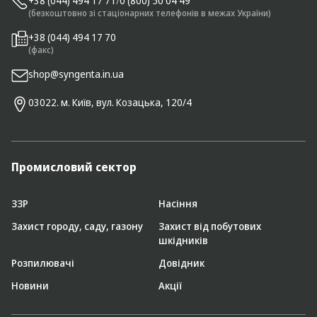
+38 (044) 494 17 71
/
0 (800) 50 04 49
(безкоштовно зі стаціонарних телефонів в межах України)
+38 (044) 494 17 70
(факс)
shop@syngenta.in.ua
03022. м. Київ, вул. Козацька, 120/4
Промисловий сектор
ЗЗР
Насіння
Захист городу, саду, газону
Захист від побутових
шкідників
Розпилювачі
Довідник
Новини
Акції