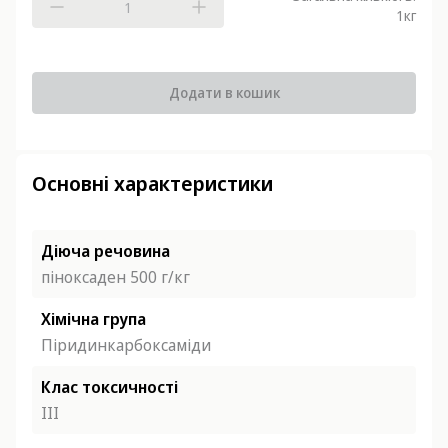
1
кг
Додати в кошик
Основні характеристики
Діюча речовина
піноксаден 500 г/кг
Хімічна група
Піридинкарбоксаміди
Клас токсичності
ІІІ