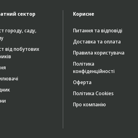
атний сектор
Корисне
т городу, саду,
Питання та відповіді
ну
Доставка та оплата
ст від побутових
Правила користувача
ників
Політика
ння
конфіденційності
илювачі
Оферта
дник
Політика Cookies
ни
Про компанію