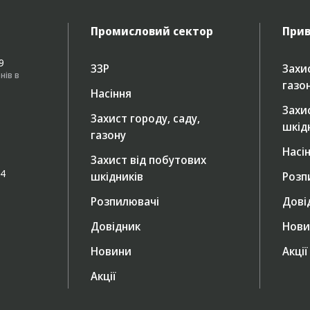
Промисловий сектор
Прив
49
ЗЗР
Захис
нів в
газо
Насіння
Захи
Захист городу, саду,
шкід
газону
Насі
Захист від побутових
/4
шкідників
Розп
Розпилювачі
Дові
Довідник
Нови
Новини
Акції
Акції