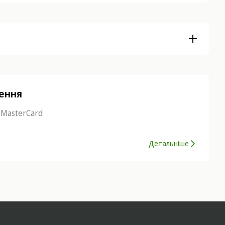
нення
 MasterCard
Детальніше