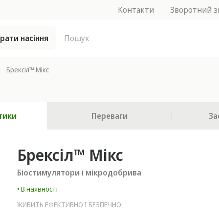
Контакти
Зворотний з
брати насіння
Брексіл™ Мікс
тики
Переваги
За
Брексіл™ Мікс
Біостимулятори і мікродобрива
• В наявності
ЖИВИТЬ ЕФЕКТИВНО І БЕЗПЕЧНО