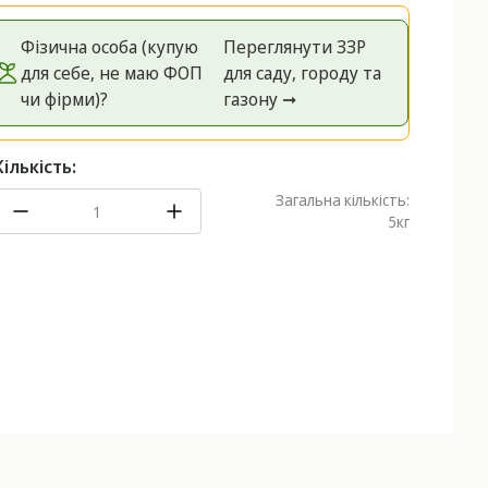
Фізична особа (купую
Переглянути ЗЗР
для себе, не маю ФОП
для саду, городу та
чи фірми)?
газону ➞
Кількість:
Загальна кількість:
5
кг